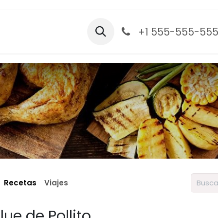
og
Contáctanos
Cita
+1 555-555-55
Recetas
Viajes
ue de Pollito