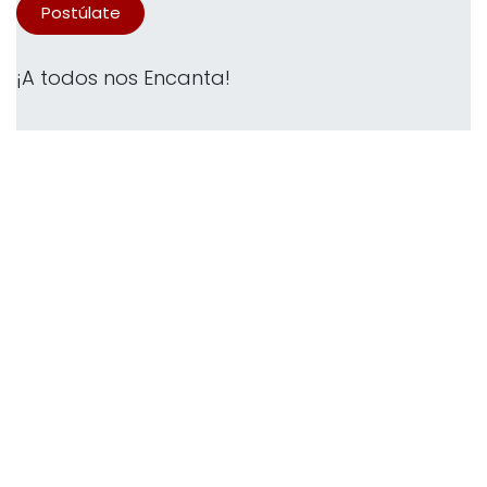
Postúlate
¡A todos nos Encanta!
www.pollito.com.co:
C
ortar pollo entero crudo en
piezas
Trabaja con nosotros!
Postúlate