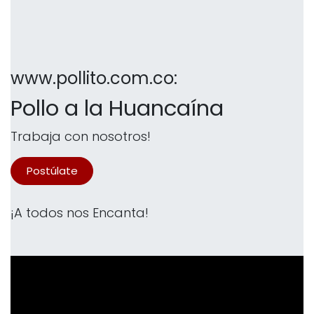
www.pollito.com.co:
Pollo a la Huancaína
Trabaja con nosotros!
Postúlate
¡A todos nos Encanta!