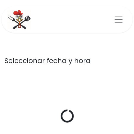
Ir al contenido
Seleccionar fecha y hora